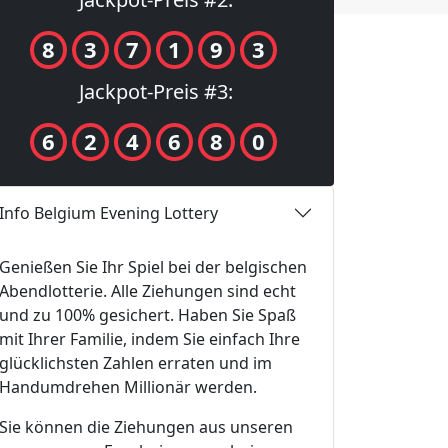
8
3
7
1
9
3
Jackpot-Preis #3:
6
2
4
6
8
0
Info Belgium Evening Lottery
Genießen Sie Ihr Spiel bei der belgischen
Abendlotterie. Alle Ziehungen sind echt
und zu 100% gesichert. Haben Sie Spaß
mit Ihrer Familie, indem Sie einfach Ihre
glücklichsten Zahlen erraten und im
Handumdrehen Millionär werden.
Sie können die Ziehungen aus unseren