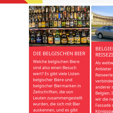
BELGIE
DIE BELGISCHEN BIER
REISEZ
Welche belgischen Biere
Als welt
sind also einen Besuch
Anbieter
wert? Es gibt viele Listen
Reiseerle
belgischer Biere und
verbinden
belgischer Biermarken in
anderer 
Zeitschriften, die von
Belgien. 
Leuten zusammengestellt
wir die n
wurden, die sich mit Bier
Fassade 
auskennen, und es gibt
Königspa