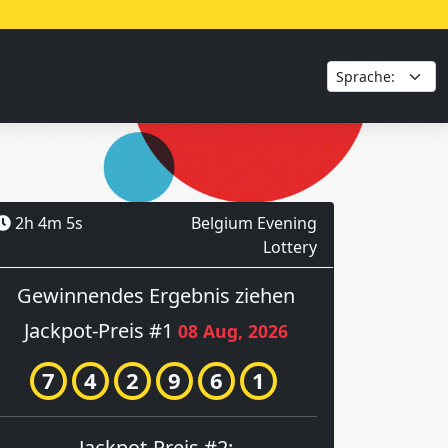
2h 4m 5s
Belgium Evening
Lottery
Gewinnendes Ergebnis ziehen
Jackpot-Preis #1
08 Aug, 2026
7
4
2
9
6
1
Jackpot-Preis #2: