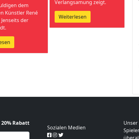
Verlangsamung zeigt.
uldigen dem
en Künstler René
Weiterlesen
 Jenseits der
dt.
esen
e 20% Rabatt
Unser 
Sozialen Medien
Spiele
überal