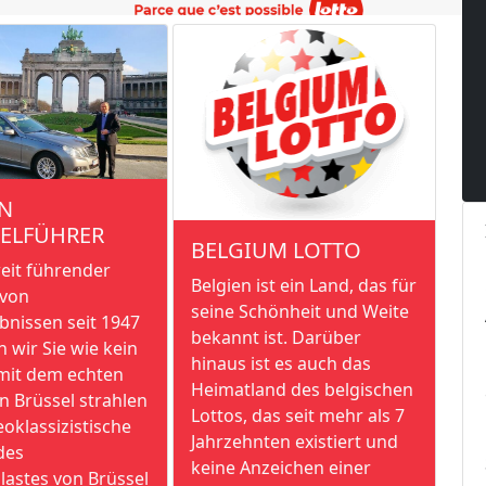
N
IELFÜHRER
BELGIUM LOTTO
weit führender
Belgien ist ein Land, das für
 von
seine Schönheit und Weite
bnissen seit 1947
bekannt ist. Darüber
 wir Sie wie kein
hinaus ist es auch das
mit dem echten
Heimatland des belgischen
In Brüssel strahlen
Lottos, das seit mehr als 7
eoklassizistische
Jahrzehnten existiert und
des
keine Anzeichen einer
lastes von Brüssel